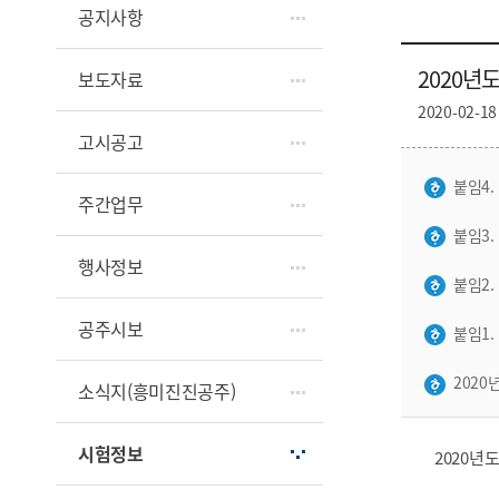
공지사항
2020년
보도자료
2020-02-18
고시공고
붙임4.
주간업무
붙임3.
행사정보
붙임2.
공주시보
붙임1.
2020
소식지(흥미진진공주)
시험정보
2020년