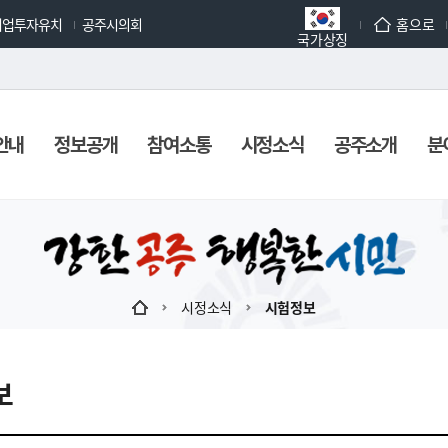
기업투자유치
공주시의회
홈으로
국가상징
안내
정보공개
참여소통
시정소식
공주소개
분
시정소식
시험정보
보