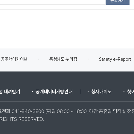
공주학아카이브
충청남도 누리집
Safety e-Report
램 내려받기
공개데이터개방안내
청사배치도
찾
전화 041-840-3800 (평일 08:00 ~ 18:00, 야간·공휴일 당직실 전
 RIGHTS RESERVED.