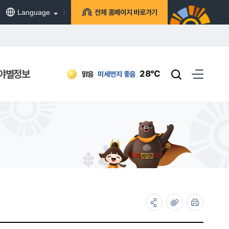
Language
전체 홈페이지 바로가기
야별정보
28℃
맑음
미세먼지
좋음