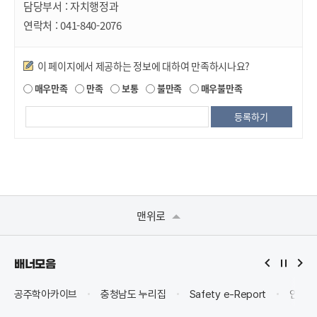
담당부서 :
자치행정과
연락처 :
041-840-2076
만족도조사
이 페이지에서 제공하는 정보에 대하여 만족하시나요?
매우만족
만족
보통
불만족
매우불만족
맨위로
배너모음
공주학아카이브
충청남도 누리집
Safety e-Report
안전신