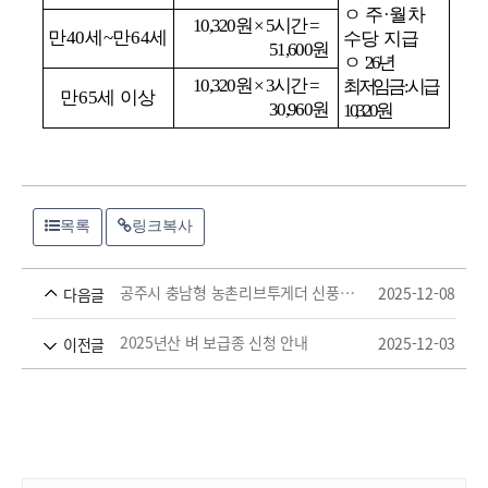
ㅇ 주·월차
10,320원 × 5시간 =
만40세~만64세
수당 지급
51,600원
ㅇ
'26년
10,320원 × 3시간 =
최저임금 : 시급
만65세 이상
30,960원
10,320원
목록
링크복사
공주시 충남형 농촌리브투게더 신풍지구 임대주택 입주자 추가 모집 홍보
2025-12-08
다음글
2025년산 벼 보급종 신청 안내
2025-12-03
이전글