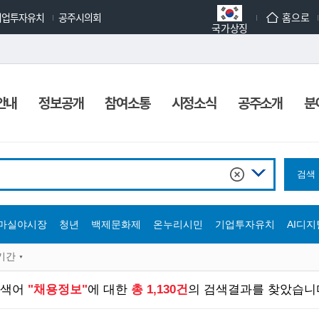
기업투자유치
공주시의회
홈으로
국가상징
안내
정보공개
참여소통
시정소식
공주소개
분