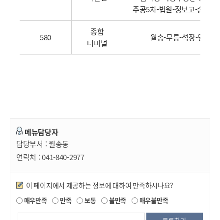
주공5차-법원-정보고-송선-
종합
580
월송-무릉-석장-영상대
터미널
메뉴담당자
담당부서 :
월송동
연락처 :
041-840-2977
만족도조사
이 페이지에서 제공하는 정보에 대하여 만족하시나요?
매우만족
만족
보통
불만족
매우불만족