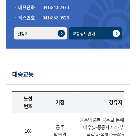
대표전화
041)840-2970
팩스번호
041)852-9526
길찾기
교통정보안내
대중교통
주민센터 경유 버스 운행시간표 - 노선번호, 기점, 경유지, 종점, 운행시간(기점발), 운행시간(종점발/순환노선차지) 정보제공
노선
기점
경유지
번호
공주박물관-공주보-문예회관-
공주
대우@-중동사거리-부고-시청
108
박물관
금학동-옥룡주공@-공주대