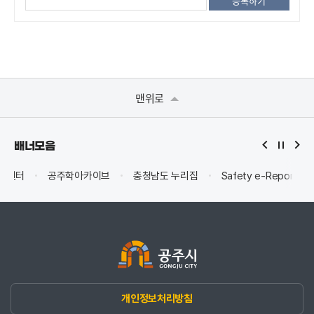
맨위로
배너모음
공주학아카이브
충청남도 누리집
Safety e-Report
안전신
개인정보처리방침