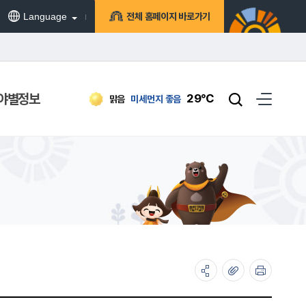
Language
전체 홈페이지 바로가기
야별정보
29℃
맑음
미세먼지
좋음