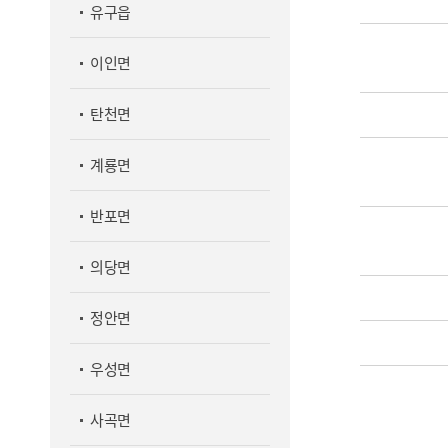
유구읍
이인면
탄천면
계룡면
반포면
의당면
정안면
우성면
사곡면