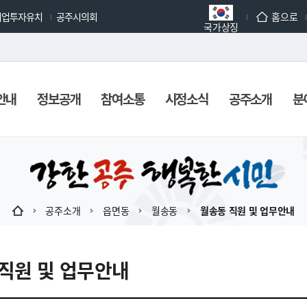
기업투자유치
공주시의회
홈으로
국가상징
안내
정보공개
참여소통
시정소식
공주소개
분
공주소개
읍면동
월송동
월송동 직원 및 업무안내
직원 및 업무안내