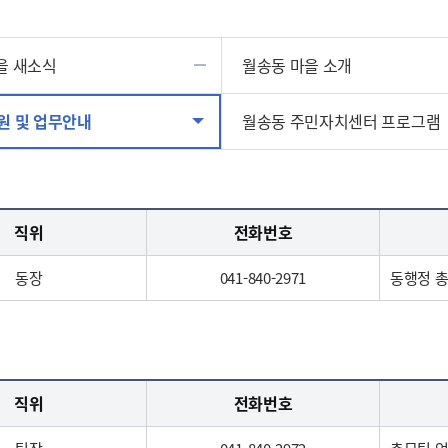
을 새소식
월송동 마을 소개
원 및 업무안내
월송동 주민자치센터 프로그램
직위
전화번호
동장
041-840-2971
동행정 
직위
전화번호