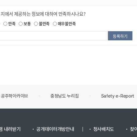
이지에서 제공하는 정보에 대하여 만족하시나요?
족
만족
보통
불만족
매우불만족
남도 누리집
Safety e-Report
안전신문고
램 내려받기
공개데이터개방안내
청사배치도
찾