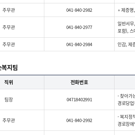
주무관
041-840-2982
∘ 제증명
일반서무,
주무관
041-840-2977
포함), 
주무관
041-840-2984
인감, 제
는복지팀
직위
전화번호
- 찾아
팀장
04718402991
경로당업
- 복지정
주무관
041-840-2992
경로장애