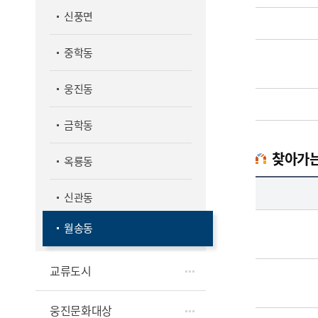
신풍면
중학동
웅진동
금학동
찾아가
옥룡동
찾아가는복지팀업무담당자의 정보로 직급, 전화번호, 담당업무를 안내하고 있습니다
신관동
월송동
교류도시
웅진문화대상