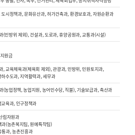
무 총괄, 인사, 복무, 선거관리, 체육회업무, 농지취득자격증명
 도시정책과, 문화유산과, 허가건축과, 환경보호과, 자원순환과
(민방위 제외), 건설과, 도로과, 휴양공원과, 교통과(시설)
입지원금
, 교육체육과(체육회 제외), 관광과, 민방위, 민원토지과,
상하수도과, 지역활력과, 세무과
(농업정책, 농업지원, 농어민수당, 직불), 기술보급과, 축산과
생교육과, 인구정책과
,산림자원과
책과(농촌복지팀, 원예특작팀)
유통과, 농촌진흥과