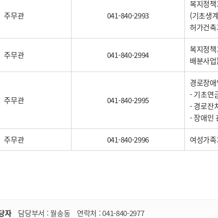
복지정책과
주무관
041-840-2993
(기초생계
허가건축
복지정책과
주무관
041-840-2994
배분사업)
경로장애인
- 기초연
주무관
041-840-2995
- 경로잔
- 장애인
주무관
041-840-2996
여성가족과
당자
담당부서 :
월송동
연락처 :
041-840-2977