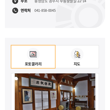
주소
충청남도 공주시 무릉중말길 22-14
연락처
041-858-0045
포토갤러리
지도