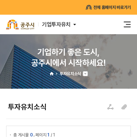
전체 홈페이지 바로가기
기업투자유치
기업하기 좋은 도시,
공주시에서 시작하세요!
투자유치소식
H
O
M
투자유치소식
SNS
복
E
공유
사
하
게시물 검색
기
,
총 게시물
0
페이지
1
/ 1