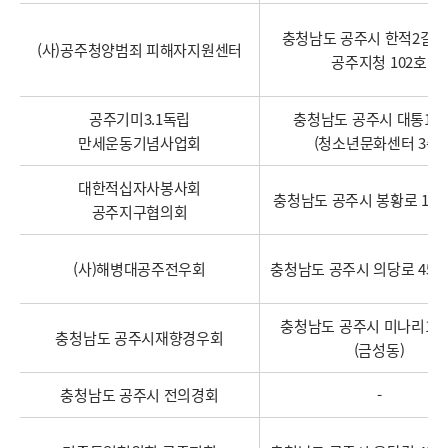
충청남도 공주시 한적2길 34-
(사)공주청양범죄 피해자지원센터
공주지청 102호
공주기미3.1독립
충청남도 공주시 대통1길 
만세운동기념사업회
(청소년문화센터 3층)
대한적십자사봉사회
충청남도 공주시 봉황로 125 
공주지구협의회
(사)해병대공주전우회
충청남도 공주시 의당로 45 (
충청남도 공주시 미나리1길 1
충청남도 공주시재향경우회
(금성동)
충청남도 공주시 전의경회
-