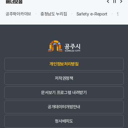
배너모음
공주학아카이브
충청남도 누리집
Safety e-Report
안전신
개인정보처리방침
저작권정책
문서보기 프로그램 내려받기
공개데이터개방안내
청사배치도