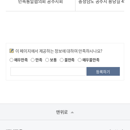
민족통일협의회 공주지회
충청남도 공주시 용당길 45 (
만족도조사
이 페이지에서 제공하는 정보에 대하여 만족하시나요?
매우만족
만족
보통
불만족
매우불만족
맨위로