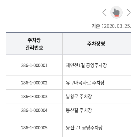
기준 :
2020. 03. 25.
공주시 주차장정보 - 주차장관리번호, 주차장명, 주차장구분, 주차장유형, 소재지도로명주소, 소재지지번주소, 주차구획수, 급지구분, 운영요일, 평일운영시작시각, 평일운영종료시각, 토요일운영시작시각, 토요일운영종료시각, 공휴일운영시작시각, 공휴일운영종료시각, 요금정보, 주차기본시간, 주차기본요금, 추가단위시간, 추가단위요금, 1일주차권요금적용시간, 1일주차권요금, 월정기권요금, 결제방법, 특기사항, 전화번호 정보 제공
주차장
주차장명
관리번호
286-1-000001
제민천1길 공영주차장
286-1-000002
유구마곡사로 주차장
286-1-000003
봉황로 주차장
286-1-000004
봉산길 주차장
286-1-000005
웅진로1 공영주차장