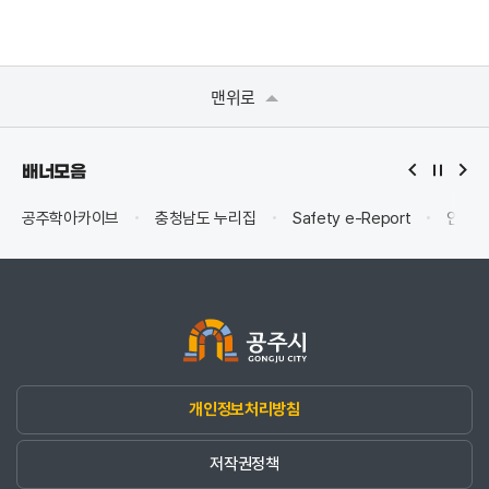
286-2-000006
신관동 주차장
286-2-000007
정안면 주차장
맨위로
286-2-000008
탄천면 복지관 주차장
배너모음
286-2-000009
신풍면 양조장 주차장
공주학아카이브
충청남도 누리집
Safety e-Report
안전신
286-2-000010
의당문화마을 주차장
286-2-000011
금학동 공영주차장
286-2-000012
교동1 주차장
286-2-000013
교동2 주차장
개인정보처리방침
286-2-000014
우성문화마을 주차장
저작권정책
286-2-000015
반죽동 공영주차장