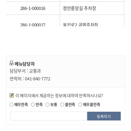
286-1-000016
정안중앙길 주차장
286-1-000017
웅진로2 공영주차장
286-1-000018
대추골1 주차장
286-1-000019
대추골2 주차장
메뉴담당자
286-2-000001
계룡문화마을 주차장
담당부서 :
교통과
연락처 :
041-840-7772
286-2-000002
이인면 주차장
만족도조사
286-2-000003
우성면 주차장
이 페이지에서 제공하는 정보에 대하여 만족하시나요?
매우만족
만족
보통
불만족
매우불만족
286-2-000004
사곡면 주차장
286-2-000005
공주고앞 주차장