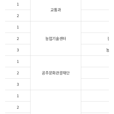
1
교통과
2
1
2
농업기술센터
농업
3
농업
1
2
공주문화관광재단
3
1
유
2