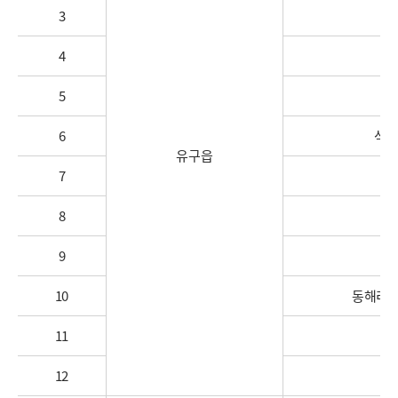
3
4
5
6
석남
유구읍
7
8
신
9
10
동해리 
11
만
12