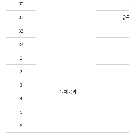
30
중
31
유구색
32
33
코
1
2
3
교육체육과
4
5
6