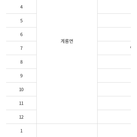
4
월
5
6
계룡면
7
영
8
9
10
11
12
1
반