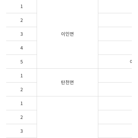
1
이
2
3
이인면
4
5
이인
1
탄
탄천면
2
1
계
2
3