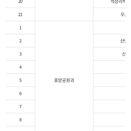
20
석장리박물관
21
우금
1
2
산림
3
산림
4
5
휴양공원과
어
6
7
8