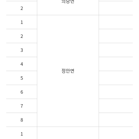
의당면
2
1
정
2
3
4
정안면
5
6
7
8
1
우