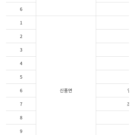
6
1
신
2
3
4
5
6
신풍면
영정
7
조평
8
조
9