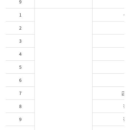
9
1
신
2
금
3
금
4
금
5
금
6
금
7
금강
8
정안
9
정안