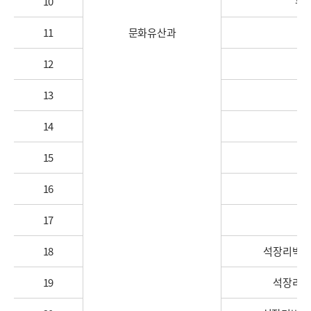
10
무
11
문화유산과
12
13
14
15
16
석
17
석
18
석장리박물
19
석장리박