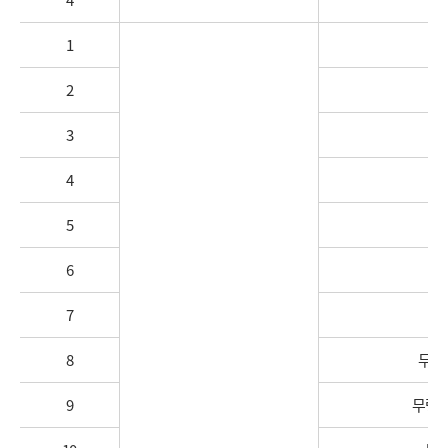
1
2
3
4
5
6
7
8
무령
9
무령