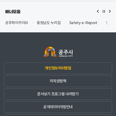
배너모음
공주학아카이브
충청남도 누리집
Safety e-Report
안전신
개인정보처리방침
저작권정책
문서보기 프로그램 내려받기
공개데이터개방안내