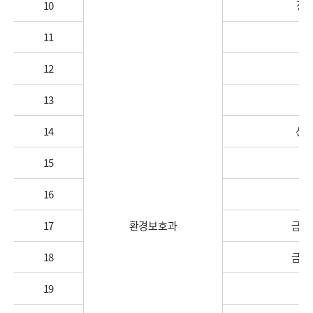
10
정안
11
12
13
산
14
산성
15
16
산
17
환경보호과
금성
18
금성
19