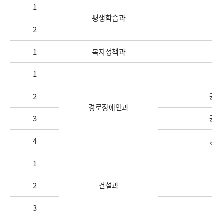
1
평생학습과
2
1
복지정책과
1
2
공주
경로장애인과
3
공주
4
공주
1
2
건설과
3