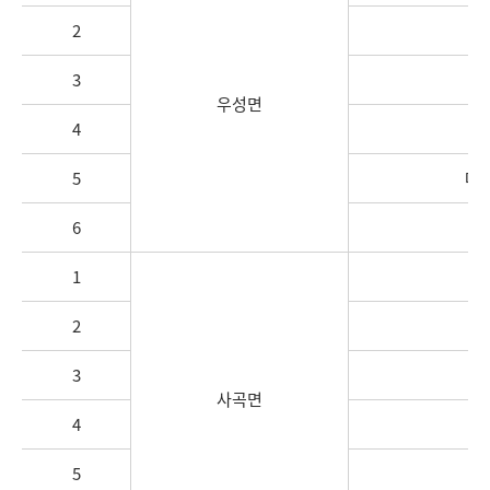
2
3
우성면
4
5
대
6
1
사
2
3
사곡면
4
5