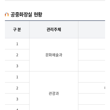
공중화장실 현황
공중화장실 현황 - 유형, 구분, 합계, 고정식(건축형, 첨단간이) 이동식(자연발효), 비고 정보제공
구 분
관리주체
1
2
문화예술과
3
1
마
2
마
관광과
3
4