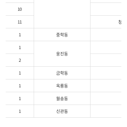
10
11
청흥
1
중학동
중
1
웅
웅진동
2
웅
1
금학동
금
1
옥룡동
옥
1
월송동
월
1
신관동