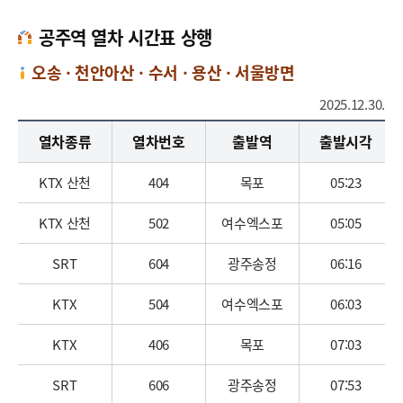
공주역 열차 시간표 상행
오송 · 천안아산 · 수서 · 용산 · 서울방면
2025.12.30.
공주역 열차 시간표 상행 오송, 천안아산, 수서, 용산, 서울 방면으로 열차종별, 열차번호, 출발시각, 공주(출발시각), 종착시간, 운행구간, 정차역으로 나누어 보여주는 표입니다.
열차종류
열차번호
출발역
출발시각
KTX 산천
404
목포
05:23
KTX 산천
502
여수엑스포
05:05
SRT
604
광주송정
06:16
KTX
504
여수엑스포
06:03
KTX
406
목포
07:03
SRT
606
광주송정
07:53