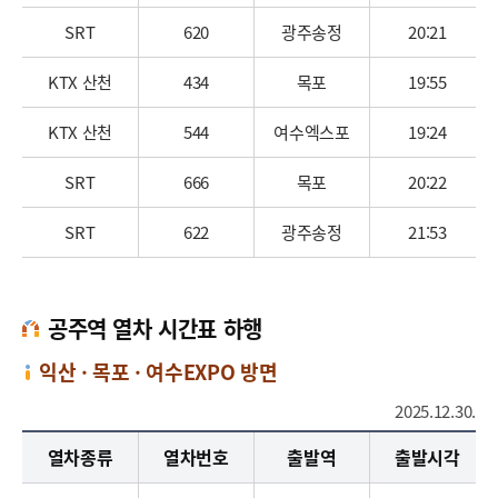
SRT
620
광주송정
20:21
KTX 산천
434
목포
19:55
KTX 산천
544
여수엑스포
19:24
SRT
666
목포
20:22
SRT
622
광주송정
21:53
공주역 열차 시간표 하행
익산 · 목포 · 여수EXPO 방면
2025.12.30.
공주역 열차 시간표 하행 익산 · 목포 · 여수EXPO 방면으로 열차종별, 열차번호, 출발시각, 공주(출발시각), 종착시간, 운행구간, 정차역으로 나누어 보여주는 표입니다.
열차종류
열차번호
출발역
출발시각