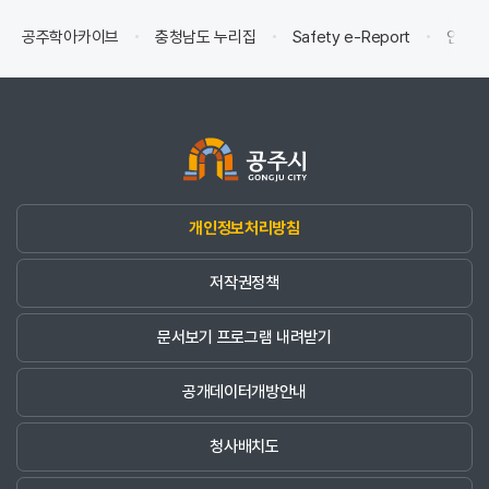
공주학아카이브
충청남도 누리집
Safety e-Report
안전신
개인정보처리방침
저작권정책
문서보기 프로그램 내려받기
공개데이터개방안내
청사배치도